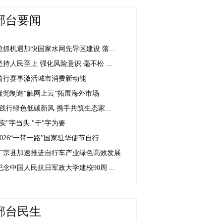
邢台要闻
抢抓机遇加快国家水网先导区建设 落...
坚持人民至上 强化风险意识 毫不松 ...
骑行赛事激活城市消费新动能
隆尧制造“触网上云”拓展海外市场
“践行绿色低碳新风 携手共筑生态家...
"实"字当头 "干"字为要
2026“一带一路”国家驻华使节自行 ...
广宗县加速推进自行车产业绿色高效发展
纪念中国人民抗日军政大学建校90周 ...
邢台民生