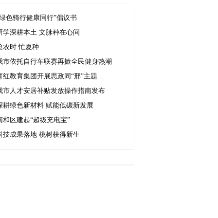
“绿色骑行健康同行”倡议书
研学深耕本土 文脉种在心间
抢农时 忙夏种
我市依托自行车联赛再掀全民健身热潮
育红教育集团开展思政同“邢”主题 ...
我市人才安居补贴发放操作指南发布
深耕绿色新材料 赋能低碳新发展
南和区建起“超级充电宝”
科技成果落地 桃树获得新生