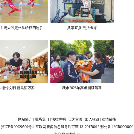
主场大胜定州队斩获四连胜
共享直播 冀货出海
非遗传文明 新风润万家
我市2026年高考圆满落幕
网站简介
|
联系我们
|
法律声明
|
设为首页
|
加入收藏
|
友情链接
冀ICP备09020509号-1
互联网新闻信息服务许可证 13120170012 邢公备 130500000002