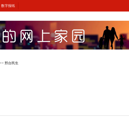
数字报纸
>>
邢台民生