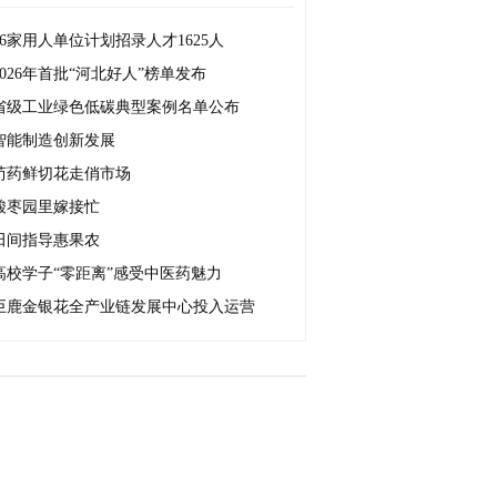
56家用人单位计划招录人才1625人
2026年首批“河北好人”榜单发布
省级工业绿色低碳典型案例名单公布
智能制造创新发展
芍药鲜切花走俏市场
酸枣园里嫁接忙
田间指导惠果农
高校学子“零距离”感受中医药魅力
巨鹿金银花全产业链发展中心投入运营