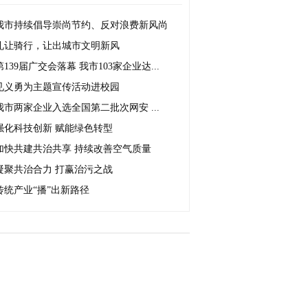
我市持续倡导崇尚节约、反对浪费新风尚
礼让骑行，让出城市文明新风
第139届广交会落幕 我市103家企业达...
见义勇为主题宣传活动进校园
我市两家企业入选全国第二批次网安 ...
强化科技创新 赋能绿色转型
加快共建共治共享 持续改善空气质量
凝聚共治合力 打赢治污之战
传统产业“播”出新路径