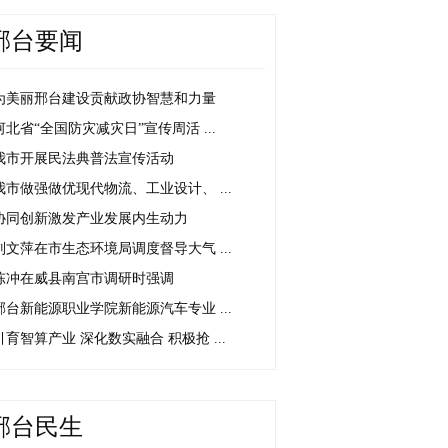
邢台要闻
为美丽邢台建设贡献政协智慧和力量
河北省“全国防灾减灾日”宣传周活 ...
我市开展民法典普法宣传活动
我市做强做优现代物流、工业设计、 ...
协同创新激发产业发展内生动力
刘文萍在市生态环境局调度督导大气 ...
陈冲在威县南宫市调研时强调
邢台新能源职业学院新能源汽车专业 ...
引育智算产业 深化数实融合 积极抢 ...
邢台民生