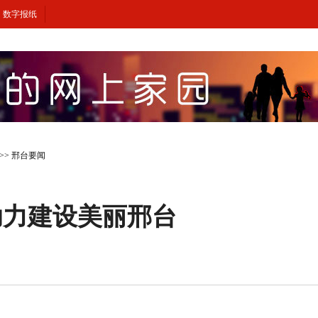
数字报纸
>>
邢台要闻
助力建设美丽邢台