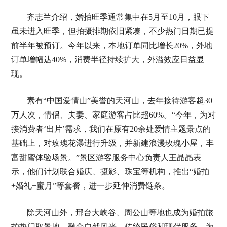
齐志兰介绍，婚拍旺季通常集中在5月至10月，眼下
虽未进入旺季，但拍摄排期依旧紧凑，不少热门日期已提
前半年被预订。今年以来，本地订单同比增长20%，外地
订单增幅达40%，消费半径持续扩大，外溢效应日益显
现。
素有“中国爱情山”美誉的天河山，去年接待游客超30
万人次，情侣、夫妻、家庭游客占比超60%。“今年，为对
接消费者‘出片’需求，我们在原有20余处爱情主题景点的
基础上，对玫瑰花瀑进行升级，并新建浪漫玫瑰小屋，丰
富甜蜜体验场景。”景区游客服务中心负责人王晶晶表
示，他们计划联合婚庆、摄影、珠宝等机构，推出“婚拍
+婚礼+蜜月”等套餐，进一步延伸消费链条。
除天河山外，邢台大峡谷、周公山等地也成为婚拍旅
拍热门取景地，融合自然风光、传统民俗和现代服务，为