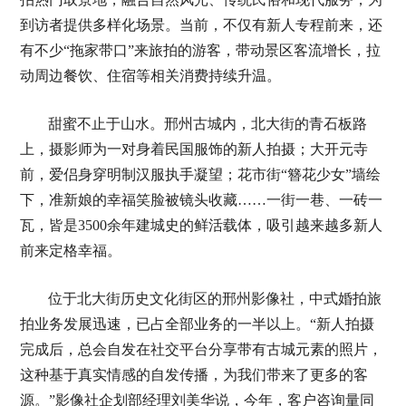
到访者提供多样化场景。当前，不仅有新人专程前来，还
有不少“拖家带口”来旅拍的游客，带动景区客流增长，拉
动周边餐饮、住宿等相关消费持续升温。
甜蜜不止于山水。邢州古城内，北大街的青石板路
上，摄影师为一对身着民国服饰的新人拍摄；大开元寺
前，爱侣身穿明制汉服执手凝望；花市街“簪花少女”墙绘
下，准新娘的幸福笑脸被镜头收藏……一街一巷、一砖一
瓦，皆是3500余年建城史的鲜活载体，吸引越来越多新人
前来定格幸福。
位于北大街历史文化街区的邢州影像社，中式婚拍旅
拍业务发展迅速，已占全部业务的一半以上。“新人拍摄
完成后，总会自发在社交平台分享带有古城元素的照片，
这种基于真实情感的自发传播，为我们带来了更多的客
源。”影像社企划部经理刘美华说，今年，客户咨询量同