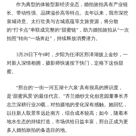
作为典型的体验型新经济业态，婚拍旅拍具有产业链
长、带动性强、品牌溢价高等特点。去年以来，我市深挖
泉城诗意、太行壮美与古城底蕴等文旅资源，将分散
的“打卡点”串联成完整的“甜蜜链”，助力婚拍旅拍从“一次
拍照”转向“一场奔赴”，持续释放消费潜力。
3月29日下午6时，夕阳为任泽区邢泽湖披上金纱，一
对新人深情相拥，摄影师快速按下快门，定格下这份甜
蜜。
“邢台的‘一街一河五湖十六泉’具有很高的辨识度，
是‘甜蜜风景’的最佳代言。”齐兰婚纱文化创意园董事长齐
志兰深耕行业20载，对拍摄地的变化深有感触。她回忆，
以往新人取景常远赴南方，综合成本较高；如今，随着本
地水生态的持续打造，市场供给日益丰富，邢台正成为更
多人婚拍旅拍的备选目的地。