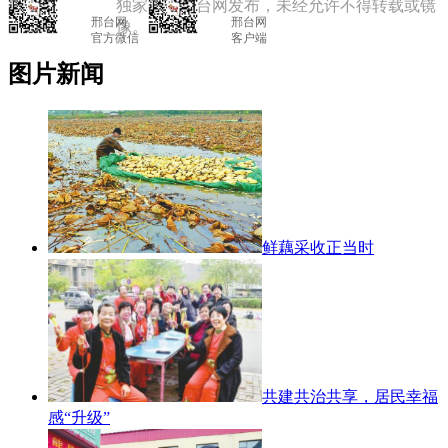
独家授权邢台网发布，未经允许不得转载或镜
邢台网

			邢台网

像。
官方微信

			客户端

图片新闻
鲜藕采收正当时
共建共治共享，居民幸福
感“升级”