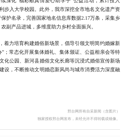
%。持续深化“福彩献真情爱心助学子”公益活动，累计投入
学生顺利步入大学校园。此外，我市深挖全市地名文化遗产资
产保护名录，完善国家地名信息库数据2.17万条，采集乡
、农副产品进城，多维度助力乡村全面振兴。
，着力培育构建婚俗新场景，倡导引领文明简约婚嫁新
办”；常态化开展集体婚礼、集体颁证、公益相亲会等特
文化公园、新河县婚俗文化长廊等沉浸式婚俗宣传新场
建设，不断推动文明婚恋新风尚与城市消费活力深度融
邢台网所有自采新闻（含图片）
独家授权邢台网发布，未经允许不得转载或镜像。