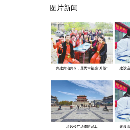
图片新闻
共建共治共享，居民幸福感“升级”
建设温
清风楼广场修缮完工
建设温