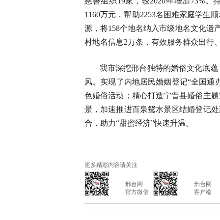
慈善组织19家，较2020年增加73
1160万元，帮助2253名困难家庭
源，将158个地名纳入市级地名文化遗
村地名信息2万条，有效服务群众出行
我市深挖邢台独特的婚俗文化底蕴
风。实现了内地居民婚姻登记“全国通
色婚俗活动；精心打造宁晋县婚俗主题
景，加速推进百泉鸳水景区结婚登记处
合，助力“甜蜜经济”快速升温。
更多精彩内容请关注
			邢台网

			邢台网

			官方微信

			客户端
