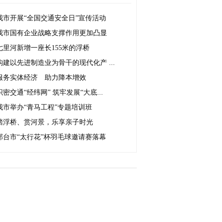
我市开展“全国交通安全日”宣传活动
我市国有企业战略支撑作用更加凸显
七里河新增一座长155米的浮桥
构建以先进制造业为骨干的现代化产 ...
服务实体经济 助力降本增效
织密交通“经纬网” 筑牢发展“大底...
我市举办“青马工程”专题培训班
踏浮桥、赏河景，乐享亲子时光
邢台市“太行花”杯羽毛球邀请赛落幕